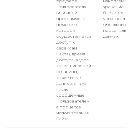
браузере
накопление,
Пользователя
хранение,
(или иной
блокировани
программе, с
уничтожение
помощью
обезличиван
которой
персональны
осуществляется
данных
доступ к
сервисам
Сайта), время
доступа, адрес
запрашиваемой
страницы,
также иные
данные, в том
числе,
сообщенные
Пользователем
в процессе
использования
Сайта.