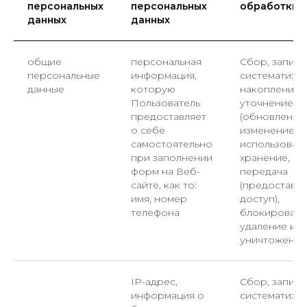
персональных
персональных
обработки
данных
данных
общие
персональная
Сбор, запись,
персональные
информация,
систематизац
данные
которую
накопление,
Пользователь
уточнение
предоставляет
(обновление,
о себе
изменение),
самостоятельно
использовани
при заполнении
хранение,
форм на Веб-
передача
сайте, как то:
(предоставле
имя, номер
доступ),
телефона
блокировани
удаление и
уничтожение
IP-адрес,
Сбор, запись,
информация о
систематизац